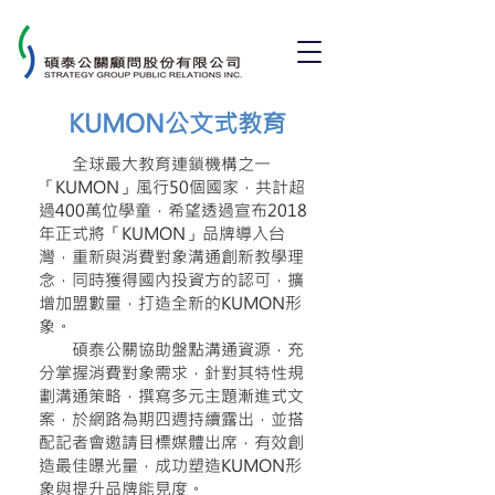
KUMON公文式教育
全球最大教育連鎖機構之一
「KUMON」風行50個國家，共計超
過400萬位學童，希望透過宣布2018
年正式將「KUMON」品牌導入台
灣，重新與消費對象溝通創新教學理
念，同時獲得國內投資方的認可，擴
增加盟數量，打造全新的KUMON形
象。
碩泰公關協助盤點溝通資源，充
分掌握消費對象需求，針對其特性規
劃溝通策略，撰寫多元主題漸進式文
案，於網路為期四週持續露出，並搭
配記者會邀請目標媒體出席，有效創
造最佳曝光量，成功塑造KUMON形
象與提升品牌能見度。