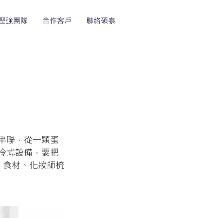
堅強團隊
合作客戶
聯絡碩泰
串聯，從一顆蛋
冷式設備，要把
︑食材︑化妝師梳