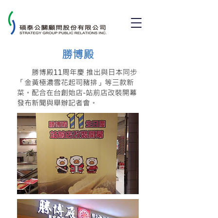
勝博殿
勝博殿11周年慶 推出與日本同步
「金黃極濃雪花起司豬排」等三款新
菜。配合在台創始店-站前店改裝開幕
發布新聞與舉辦記者會。